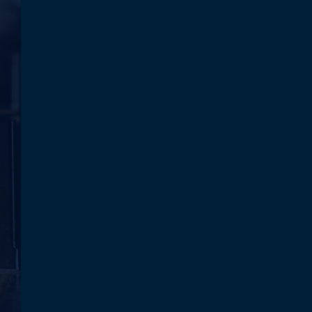
KONTAKT
GEMEINSAM
GROSSES
ERREICHEN
Treten Sie mit uns in Kontakt. In
einem persönlichen Gespräch
präsentieren wir Ihnen gerne die
Vorzüge unserer patentierten,
innovativen Heißkanallösung für Ihre
höhere Produktivität.
Wir freuen uns auf Sie!
KONTAKTIEREN