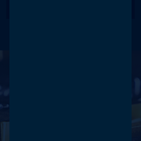
Heiße Seite
KONTAKT
GEMEINSAM
GROSSES
ERREICHEN
Treten Sie mit uns in Kontakt. In
einem persönlichen Gespräch
präsentieren wir Ihnen gerne die
Vorzüge unserer patentierten,